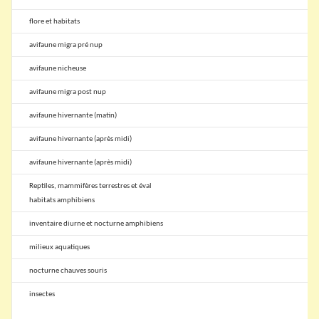
flore et habitats
avifaune migra pré nup
avifaune nicheuse
avifaune migra post nup
avifaune hivernante (matin)
avifaune hivernante (après midi)
avifaune hivernante (après midi)
Reptiles, mammifères terrestres et éval
habitats amphibiens
inventaire diurne et nocturne amphibiens
milieux aquatiques
nocturne chauves souris
insectes