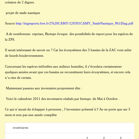
création de 2 digues.
projet de stade nautique
Source
http://ingesports.free.fr/2%20CAMY/120301CAMY_StadeNautique_Ph1Diag.pdf
A de nombreuses
reprises, Biotope évoque
des possibilités de report pour les espèces de
la ZPS.
Il serait intéressant de savoir ou ? Car les écosystèmes des 3 bassins de la ZAC vont subir
de lourds bouleversements.
Concernant les espèces inféodées aux milieux humides, il s’écoulera certainement
quelques années avant que ces bassins ne reconstituent leurs écosystèmes, et encore cela
n’a rien de certain.
Maintenant passons aux inventaires proprement dits :
Voici le calendrier 2011 des inventaires réalisés par biotope :de Mai à Octobre .
Ce qui n’aurait du échapper à personne , l’inventaire présenté à l’ Ae ne porte que sur 5
mois et non pas une année complète
inventaires
1
2
3
4