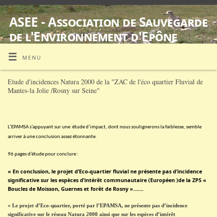
ASEE - Association de Sauvegarde
de l'Environnement d'Epône
SUIVI D'ŒDICNÈMES CRIARDS EQUIPES DE BALISES GPS
MENU
Etude d'incidences Natura 2000 de la "ZAC de l'éco quartier Fluvial de
Mantes-la Jolie /Rosny sur Seine"
L’EPAMSA s’appuyant sur une
étude d’impact, dont nous soulignerons la faiblesse, semble
arriver à une conclusion assez étonnante.
96 pages d’étude pour conclure :
« En conclusion, le projet d’Eco-quartier fluvial ne présente pas d’incidence
significative sur les espèces d’intérêt communautaire (Européen )de la ZPS «
Boucles de Moisson, Guernes et forêt de Rosny »…….
« Le projet d’Eco-quartier, porté par l’EPAMSA, ne présente pas d’incidence
significative sur le réseau Natura 2000 ainsi que sur les espèces d’intérêt