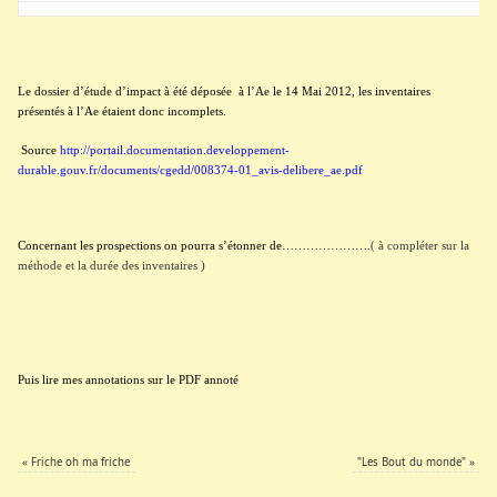
Le dossier d’étude d’impact à été déposée
à l’Ae le 14 Mai 2012, les inventaires
présentés à l’Ae étaient donc incomplets.
Source
http://portail.documentation.developpement-
durable.gouv.fr/documents/cgedd/008374-01_avis-delibere_ae.pdf
Concernant les prospections on pourra s’étonner de………………….
( à compléter sur la
méthode et la durée des inventaires )
Puis lire mes annotations sur le PDF annoté
«
Friche oh ma friche
"Les Bout du monde"
»