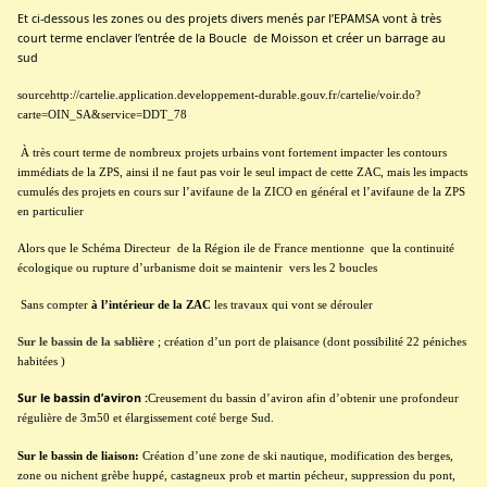
Et ci-dessous les zones ou des projets divers menés par l’EPAMSA vont à très
court terme enclaver l’entrée de la Boucle
de Moisson et créer un barrage au
sud
sourcehttp://cartelie.application.developpement-durable.gouv.fr/cartelie/voir.do?
carte=OIN_SA&service=DDT_78
À très court terme de nombreux projets urbains vont fortement impacter les contours
immédiats de la ZPS, ainsi il ne faut pas voir le seul impact de cette ZAC, mais les impacts
cumulés des projets en cours sur l’avifaune de la ZICO en général et l’avifaune de la ZPS
en particulier
Alors que le Schéma Directeur
de la Région ile de France mentionne
que la continuité
écologique ou rupture d’urbanisme doit se maintenir
vers les 2 boucles
Sans compter
à l’intérieur de la ZAC
les travaux qui vont se dérouler
Sur le bassin de la sablière
; création d’un port de plaisance (dont possibilité 22 péniches
habitées )
Sur le bassin d’aviron :
Creusement du bassin d’aviron afin d’obtenir une profondeur
régulière de 3m50 et élargissement coté berge Sud.
Sur le bassin de liaison:
Création d’une zone de ski nautique, modification des berges,
zone ou nichent grèbe huppé, castagneux prob et martin pécheur, suppression du pont,