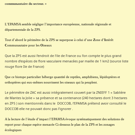
communautaire du secteur. »
L’EPAMSA semble négliger l’importance européenne, nationale régionale et
départementale de la ZPS.
Tout d’abord le périmètre de la ZPS se superpose à celui d’une
Z
one d’
I
ntérêt
C
ommunautaire pour les
O
iseaux
Que la ZPS est aussi l’endroit de l’ile de France ou l’on compte le plus grand
nombre d’espèces de flore vasculaire menacées par maille de 1 km2 (source liste
rouge flore Ile de France)
Que ce biotope particulier héberge quantité de reptiles, amphibiens, lépidoptères et
orthoptères qui eux-mêmes nourrissent les oiseaux qui la peuplent.
Le périmètre de ZAC est aussi intégralement couvert par la ZNIEFF 1 « Sablière
de Mantes la Jolie » sa présence et sa contenance (240 hectares dont 3 hectares
en ZPS ) son mentionnés dans le DOCCOB, l’EPAMSA prétend avoir consulté le
DOCCOB elle ne pouvait donc pas l’ignorer .
A la lecture de l’étude d’impact l’EPAMSA évoque systématiquement des solutions de
report pour chaque espèce menacée Ci-dessous le plan de la ZPS et les zonages
écologiques