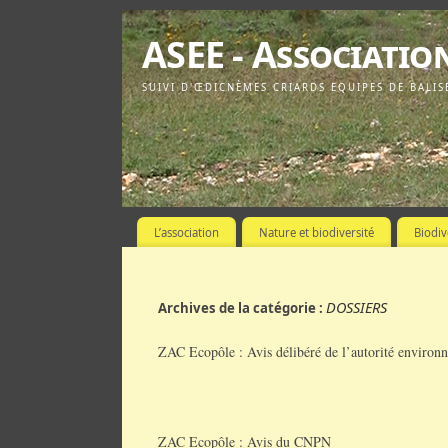
ASEE - Associatio
SUIVI D'ŒDICNÈMES CRIARDS EQUIPES DE BALIS
L’association
Nature et biodiversité
Biodiv
DOSSIERS
Archives de la catégorie :
ZAC Ecopôle : Avis délibéré de l’autorité environ
ZAC Ecopôle : Avis du CNPN