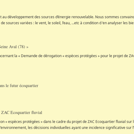
 et au développement des sources d’énergie renouvelable. Nous sommes convainc
 sources variées : le vent, le soleil, l’eau, …etc à condition d ‘en analyser les bi
eine Aval (78) »
concernant la « Demande de dérogation « espèces protégées » pour le projet de 
ans le futur écoquartier
e ZAC Ecoquartier fluvial
on « espèces protégées » dans le cadre du projet de ZAC Ecoquartier fluvial sur
 l’environnement, les décisions individuelles ayant une incidence significative sur 