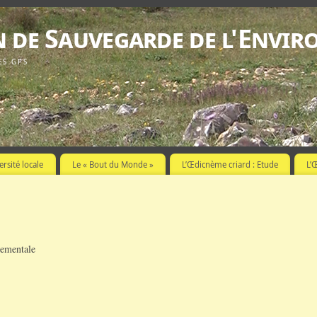
n de Sauvegarde de l'Envi
ES GPS
ersité locale
Le « Bout du Monde »
L’Œdicnème criard : Etude
L’
nementale