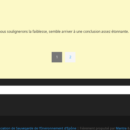
ous soulignerons la faiblesse, semble arriver à une conclusion assez étonnante
1
2
ociation de Sauvegarde de l'Environnement d'Epône
| Fièrement propulsé par
Mantra