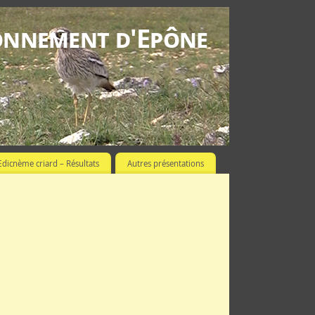
ronnement d'Epône
Œdicnème criard – Résultats
Autres présentations