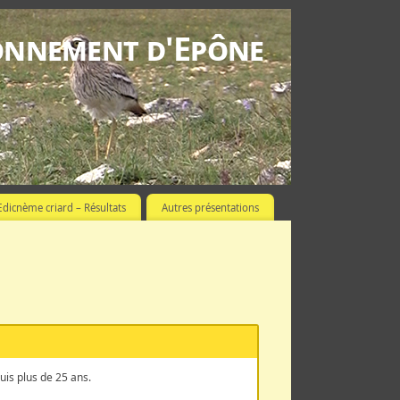
ronnement d'Epône
Œdicnème criard – Résultats
Autres présentations
uis plus de 25 ans.