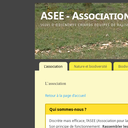
ASEE - Associatio
SUIVI D'ŒDICNÈMES CRIARDS EQUIPES DE BALIS
L’association
Nature et biodiversité
Biodiv
L’association
Retour à la page d’accueil
Qui sommes-nous ?
Discrète mais efficace, l’ASEE (Association pour l
Son principe de fonctionnement :
Rassembler le