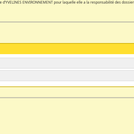
d’YVELINES ENVIRONNEMENT pour laquelle elle a la responsabilité des dossiers
ne de l’environnement et vous
L’ASEE a besoin de vous,
nce.
– pour étudier les différents dossie
– pour représenter l’ASEE dans diffé
la Mauldre, CLIS
stiques et floristiques ou dans tout
Vous pourrez avec l’ASEE
participer 
éologie, pédologie, hydrogéologie,
– à l’élaboration d’un
inventaire « f
d’Epône
– à l’élaboration d’une
cartographie
à préserver
– au suivi écologique du
« Biotope 