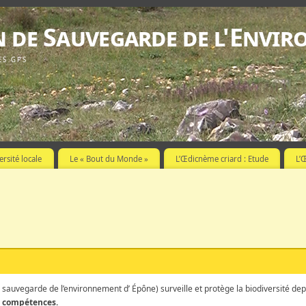
n de Sauvegarde de l'Envi
ES GPS
ersité locale
Le « Bout du Monde »
L’Œdicnème criard : Etude
L’
a sauvegarde de l’environnement d’ Épône) surveille et protège la biodiversité dep
s compétences.