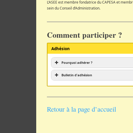
L’ASEE est membre fondatrice du CAPESA et membre 
sein du Conseil d’Administration.
Comment participer ?
Adhésion
Pourquoi adhérer ?
Votre profession touche un domai
Bulletin d'adhésion
souhaitez partager votre expérie
Vous avez des connaissances fauni
autre domaine environnemental (g
Retour à la page d’accueil
etc.)
.