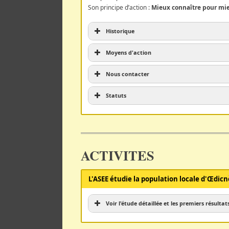
Son principe d’action :
Mieux connaître pour mi
Historique
Moyens d'action
Nous contacter
CAPESA
Statuts
ACTIVITES
L'ASEE étudie la population locale d'Œdic
Voir l'étude détaillée et les premiers résultat
https://www.epone-environnement.org/loe
https://www.epone-environnement.org/loed