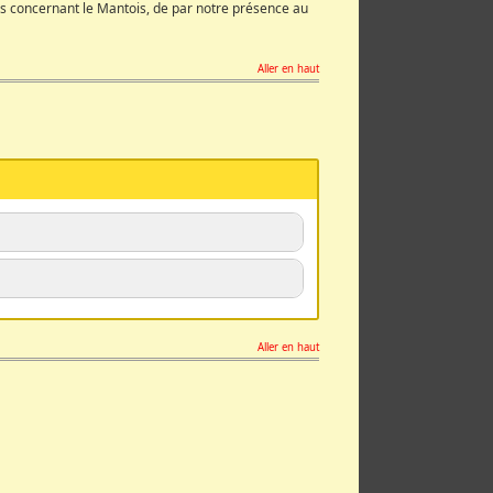
 concernant le Mantois, de par notre présence au
Aller en haut
rs qui nous sont soumis
rentes instances : SPPPI, CLE de
Aller en haut
:
aune et flore »
de la commune
des intérêts majeurs écologiques
du Bout du Monde »
avec les