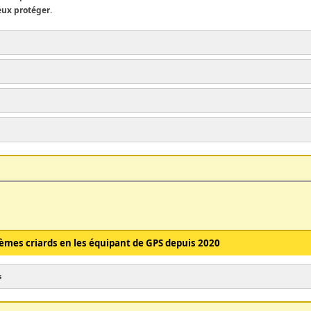
eux protéger
.
nèmes criards en les équipant de GPS depuis 2020
s
dicneme-criard-etudes
icneme-criard-2