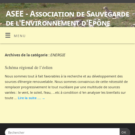
ASEE - Association de Sauvegarde
de l'Environnement d'Epône
SUIVI D'ŒDICNÈMES CRIARDS EQUIPES DE BALISES GPS
MENU
ENERGIE
Archives de la catégorie :
Schéma régional de l’éolien
Nous sommes tout à fait favorables à la recherche et au développement des
sources d’énergie renouvelable. Nous sommes convaincus de cette nécessité de
remplacer progressivement le tout nucléaire par une multitude de sources
variées : le vent, le soleil, l’eau, …etc à condition d ‘en analyser les bienfaits sur
toute …
Lire la suite ….
→
OK