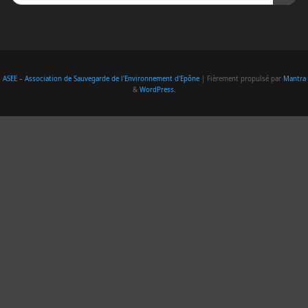
ASEE – Association de Sauvegarde de l'Environnement d'Epône
| Fièrement propulsé par
Mantra
&
WordPress.