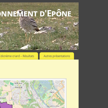
ronnement d'Epône
Œdicnème criard – Résultats
Autres présentations