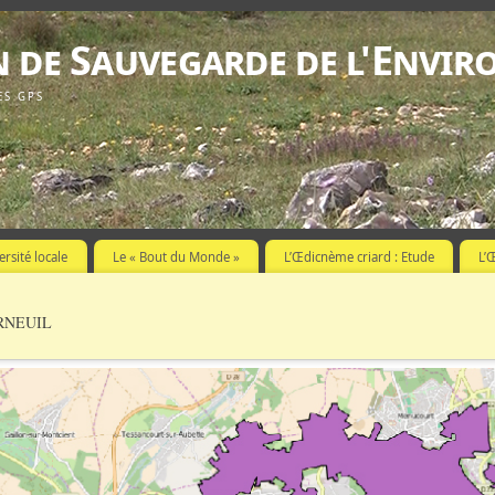
n de Sauvegarde de l'Envi
ES GPS
ersité locale
Le « Bout du Monde »
L’Œdicnème criard : Etude
L’
ERNEUIL