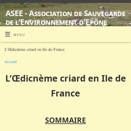
ASEE - Association de Sauvegarde
de l'Environnement d'Epône
SUIVI D'ŒDICNÈMES CRIARDS EQUIPES DE BALISES GPS
MENU
L’Œdicnème criard en Ile-de-France
Accueil
L’Œdicnème criard en Ile de
France
SOMMAIRE