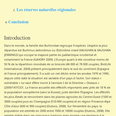
Les réserves naturelles régionales
Conclusion
Introduction
Dans le monde, la famille des Burhinidae regroupe 9 espèces. L’espèce la plus
répandue est Burhinus œdicnèmus ou Œdicnème criard (VAUGHAN & VAUGHAN
JENNINGS) qui occupe la majeure partie du paléarctique occidental et
notamment la France (GAVORY 2009). L’Europe quant à elle constitue moins de
50 % de la répartition mondiale de ce limicole (46 000 et 78 000 couples, BirdLife
International, 2004) présent principalement dans le sud du continent (Espagne
et France principalement). Il a subi un net déclin entre les années 1970 et 1990,
depuis cette date la situation est variable d’un pays à l’autre. Son statut «
vulnérable » lui vaut d’être inscrit à l’annexe I de la Directive « Oiseaux »
(2009/147/CE)1. La France accueille des effectifs importants avec près de 18 % de
la population européenne (sans la Russie), juste derrière l’Espagne. Les effectifs
les plus élevés se rencontrent dans les plaines agricoles du Centre-Ouest (1500 et
3000 couples) puis en Champagne (510-900 couples) et en région Provence Alpe
Côte d’azur (600 et 900 couples) (Dubois, 2008). Sur l’ensemble du pays, la
population est estimée en 2000 entre 7000 et 10000 couples (Dubois, 2008). Elle
semble stable dans ses principaux bastions mais montre une tendance à la