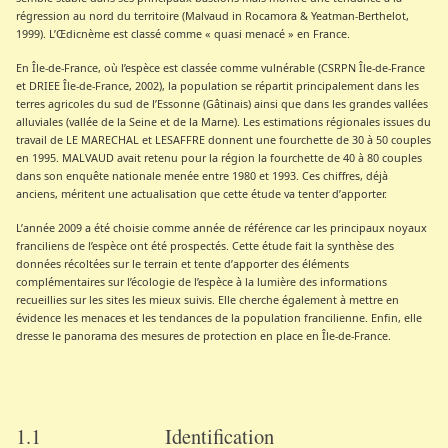
régression au nord du territoire (Malvaud in Rocamora & Yeatman-Berthelot,
1999). L’Œdicnème est classé comme « quasi menacé » en France.
En Île-de-France, où l’espèce est classée comme vulnérable (CSRPN Île-de-France
et DRIEE Île-de-France, 2002), la population se répartit principalement dans les
terres agricoles du sud de l’Essonne (Gâtinais) ainsi que dans les grandes vallées
alluviales (vallée de la Seine et de la Marne). Les estimations régionales issues du
travail de LE MARECHAL et LESAFFRE donnent une fourchette de 30 à 50 couples
en 1995. MALVAUD avait retenu pour la région la fourchette de 40 à 80 couples
dans son enquête nationale menée entre 1980 et 1993. Ces chiffres, déjà
anciens, méritent une actualisation que cette étude va tenter d’apporter.
L’année 2009 a été choisie comme année de référence car les principaux noyaux
franciliens de l’espèce ont été prospectés. Cette étude fait la synthèse des
données récoltées sur le terrain et tente d’apporter des éléments
complémentaires sur l’écologie de l’espèce à la lumière des informations
recueillies sur les sites les mieux suivis. Elle cherche également à mettre en
évidence les menaces et les tendances de la population francilienne. Enfin, elle
dresse le panorama des mesures de protection en place en Île-de-France.
1.1 Identification