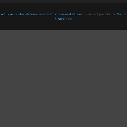
ASEE – Association de Sauvegarde de l'Environnement d'Epône
| Fièrement propulsé par
Mantra
&
WordPress.