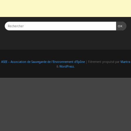
OK
ASEE – Association de Sauvegarde de l'Environnement d'Epône
| Fièrement propulsé par
Mantra
&
WordPress.